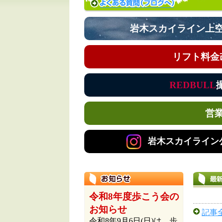
岩木スカイライン上
リフト料金
REDBULL
営
岩木スカイライン公式
令和8年度歩こう会の
お知らせ
記事
令和8年9月6日(日)は、歩